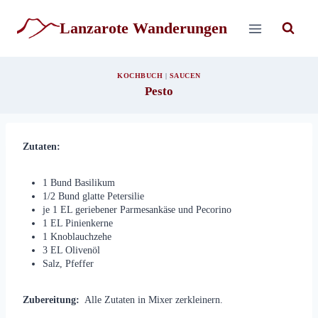
Zum
Inhalt
Lanzarote Wanderungen
springen
KOCHBUCH
|
SAUCEN
Pesto
Zutaten:
1 Bund Basilikum
1/2 Bund glatte Petersilie
je 1 EL geriebener Parmesankäse und Pecorino
1 EL Pinienkerne
1 Knoblauchzehe
3 EL Olivenöl
Salz, Pfeffer
Zubereitung:
Alle Zutaten in Mixer zerkleinern.