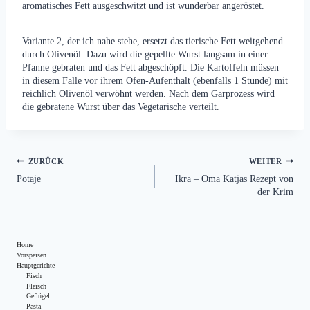
aromatisches Fett ausgeschwitzt und ist wunderbar angeröstet.
Variante 2, der ich nahe stehe, ersetzt das tierische Fett weitgehend
durch Olivenöl. Dazu wird die gepellte Wurst langsam in einer
Pfanne gebraten und das Fett abgeschöpft. Die Kartoffeln müssen
in diesem Falle vor ihrem Ofen-Aufenthalt (ebenfalls 1 Stunde) mit
reichlich Olivenöl verwöhnt werden. Nach dem Garprozess wird
die gebratene Wurst über das Vegetarische verteilt.
Beitragsnavigation
ZURÜCK
WEITER
Potaje
Ikra – Oma Katjas Rezept von
der Krim
Home
Vorspeisen
Hauptgerichte
Fisch
Fleisch
Geflügel
Pasta