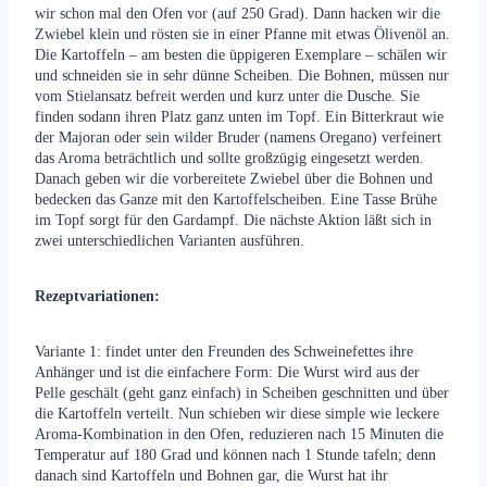
wir schon mal den Ofen vor (auf 250 Grad). Dann hacken wir die
Zwiebel klein und rösten sie in einer Pfanne mit etwas Ölivenöl an.
Die Kartoffeln – am besten die üppigeren Exemplare – schälen wir
und schneiden sie in sehr dünne Scheiben. Die Bohnen, müssen nur
vom Stielansatz befreit werden und kurz unter die Dusche. Sie
finden sodann ihren Platz ganz unten im Topf. Ein Bitterkraut wie
der Majoran oder sein wilder Bruder (namens Oregano) verfeinert
das Aroma beträchtlich und sollte großzügig eingesetzt werden.
Danach geben wir die vorbereitete Zwiebel über die Bohnen und
bedecken das Ganze mit den Kartoffelscheiben. Eine Tasse Brühe
im Topf sorgt für den Gardampf. Die nächste Aktion läßt sich in
zwei unterschiedlichen Varianten ausführen.
Rezeptvariationen:
Variante 1: findet unter den Freunden des Schweinefettes ihre
Anhänger und ist die einfachere Form: Die Wurst wird aus der
Pelle geschält (geht ganz einfach) in Scheiben geschnitten und über
die Kartoffeln verteilt. Nun schieben wir diese simple wie leckere
Aroma-Kombination in den Ofen, reduzieren nach 15 Minuten die
Temperatur auf 180 Grad und können nach 1 Stunde tafeln; denn
danach sind Kartoffeln und Bohnen gar, die Wurst hat ihr