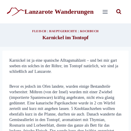
Zum
Inhalt
Lanzarote Wanderungen
springen
FLEISCH
|
HAUPTGERICHTE
|
KOCHBUCH
Karnickel im Tontopf
Karnickel ist ja eine spanische Alltagsmahlzeit – und bei mir gart
soeben ein solches in der Röhre; im Tontopf natürlich, wir sind ja
schließlich auf Lanzarote.
Bevor es jedoch im Ofen landete, wurden einige Bestandteile
vorbereitet: Möhren (von der Insel) wurden mit einer Zwiebel
(importierte Spanienware) kräftig angebraten, nicht etwa glasig
gedünstet. Eine kanarische Paprikaschote wurde in 2 cm Würfel
zerteilt und kurz mit angehen lassen. 5 Knoblauchzehen wollten
ebenfalls kurz in die Pfanne, durften sie auch. Danach wanderte das
Gemüseallerlei in den Tontopf, aromatisiert mit Thymian,
Rosmarin und Lorbeerblatt, diente das ganze als Bett für das
leckere, frische Fleisch. Das wurde kurz aber kräftig angeröstet,