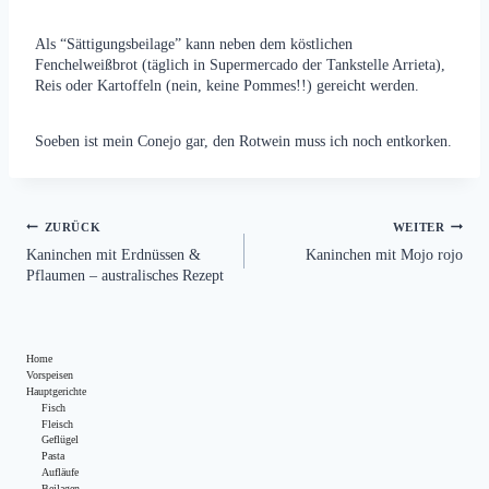
Als “Sättigungsbeilage” kann neben dem köstlichen
Fenchelweißbrot (täglich in Supermercado der Tankstelle Arrieta),
Reis oder Kartoffeln (nein, keine Pommes!!) gereicht werden.
Soeben ist mein Conejo gar, den Rotwein muss ich noch entkorken.
Beitragsnavigation
ZURÜCK
WEITER
Kaninchen mit Erdnüssen &
Kaninchen mit Mojo rojo
Pflaumen – australisches Rezept
Home
Vorspeisen
Hauptgerichte
Fisch
Fleisch
Geflügel
Pasta
Aufläufe
Beilagen