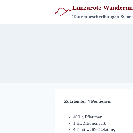
Zum
Lanzarote Wanderun
Inhalt
springen
Tourenbeschreibungen & me
Zutaten für 4 Portionen:
400 g Pflaumen,
1 EL Zitronensaft,
4 Blatt weiße Gelatine,