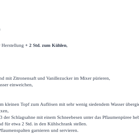
n
r Herstellung
+ 2 Std. zum Kühlen
,
d mit Zitronensaft und Vanillezucker im Mixer pürieren,
asser einweichen,
,
em kleinen Topf zum Auflösen mit sehr wenig siedendem Wasser überg
ixen,
/3 der Schlagsahne mit einem Schneebesen unter das Pflaumenpüree he
d für etwa 2 Std. in den Kühlschrank stellen.
Pflaumenspalten garnieren und servieren.