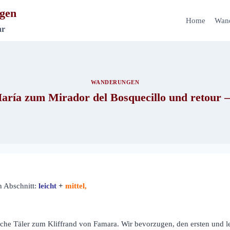
gen
Home
Wan
hr
WANDERUNGEN
ría zum Mirador del Bosquecillo und retour 
h Abschnitt:
leicht
+
mittel,
che Täler zum Kliffrand von Famara. Wir bevorzugen, den ersten und l