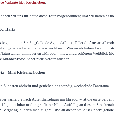
se Variante hier beschrieben
.
haben wir uns für heute diese Tour vorgenommen; und wir haben es nic
bei Haría
 beginnenden Straße „Calle de Aganada“ am „Taller de Artesanía“ vor
 gut zu gehende Piste über, die – leicht nach Westen abdrehend – schnurs
s Natursteinen ummauerten „Mirador“ mit wunderschönem Weitblick über
re Mirador-Fotos lieber nicht veröffentlichen.
ía – Mini-Kiefernwäldchen
nach Südosten abdreht und genießen das ständig wechselnde Panorama.
uer variiert je nach Aufenthaltsdauer am Mirador – ist die erste Serpen
-10 gut sichtbar und in greifbarer Nähe. Auffällig an diesem Streckenabs
m Berghang, auf den man zugeht. Und an dieser Stelle ist Obacht geboten