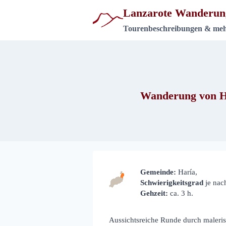
Zum
Lanzarote Wanderun
Inhalt
springen
Tourenbeschreibungen & me
Wanderung von Ha
Gemeinde:
Haría,
Schwierigkeitsgrad
je nac
Gehzeit:
ca. 3 h.
Aussichtsreiche Runde durch maleris