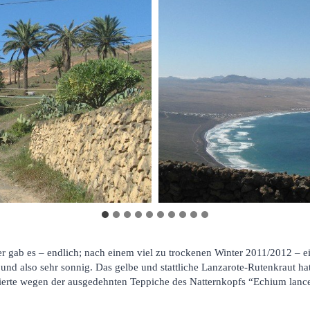
gab es – endlich; nach einem viel zu trockenen Winter 2011/2012 – 
nd also sehr sonnig. Das gelbe und stattliche Lanzarote-Rutenkraut hat
rte wegen der ausgedehnten Teppiche des Natternkopfs “Echium lancero