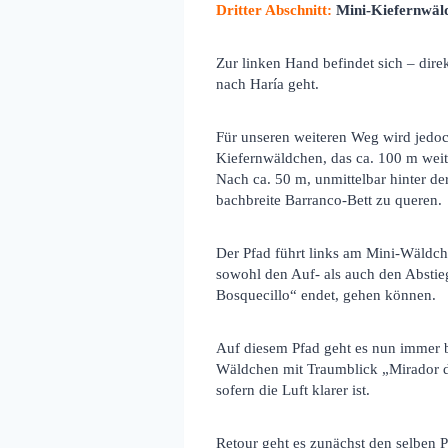
Dritter Abschnitt:
Mini-Kiefernwäld
Zur linken Hand befindet sich – dir
nach Haría geht.
Für unseren weiteren Weg wird jedoc
Kiefernwäldchen, das ca. 100 m weite
Nach ca. 50 m, unmittelbar hinter d
bachbreite Barranco-Bett zu queren.
Der Pfad führt links am Mini-Wäldche
sowohl den Auf- als auch den Abstieg
Bosquecillo“ endet, gehen können.
Auf diesem Pfad geht es nun immer b
Wäldchen mit Traumblick „Mirador d
sofern die Luft klarer ist.
Retour geht es zunächst den selben