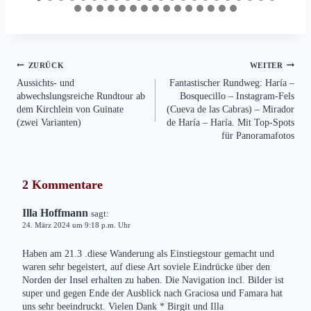
Beitragsnavigation
ZURÜCK
WEITER
Aussichts- und
Fantastischer Rundweg: Haría –
abwechslungsreiche Rundtour ab
Bosquecillo – Instagram-Fels
dem Kirchlein von Guinate
(Cueva de las Cabras) – Mirador
(zwei Varianten)
de Haría – Haría. Mit Top-Spots
für Panoramafotos
2 Kommentare
Illa Hoffmann
sagt:
24. März 2024 um 9:18 p.m. Uhr
Haben am 21.3 .diese Wanderung als Einstiegstour gemacht und
waren sehr begeistert, auf diese Art soviele Eindrücke über den
Norden der Insel erhalten zu haben. Die Navigation incl. Bilder ist
super und gegen Ende der Ausblick nach Graciosa und Famara hat
uns sehr beeindruckt. Vielen Dank * Birgit und Illa