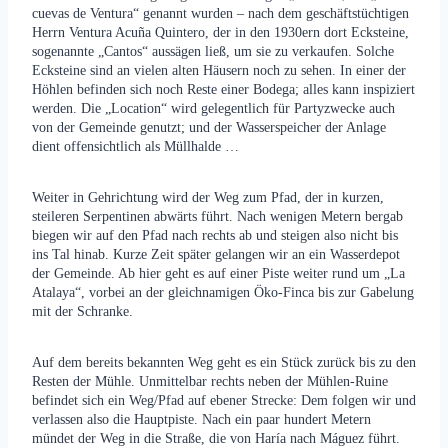
cuevas de Ventura“ genannt wurden – nach dem geschäftstüchtigen
Herrn Ventura Acuña Quintero, der in den 1930ern dort Ecksteine,
sogenannte „Cantos“ aussägen ließ, um sie zu verkaufen. Solche
Ecksteine sind an vielen alten Häusern noch zu sehen. In einer der
Höhlen befinden sich noch Reste einer Bodega; alles kann inspiziert
werden. Die „Location“ wird gelegentlich für Partyzwecke auch
von der Gemeinde genutzt; und der Wasserspeicher der Anlage
dient offensichtlich als Müllhalde …
Weiter in Gehrichtung wird der Weg zum Pfad, der in kurzen,
steileren Serpentinen abwärts führt. Nach wenigen Metern bergab
biegen wir auf den Pfad nach rechts ab und steigen also nicht bis
ins Tal hinab. Kurze Zeit später gelangen wir an ein Wasserdepot
der Gemeinde. Ab hier geht es auf einer Piste weiter rund um „La
Atalaya“, vorbei an der gleichnamigen Öko-Finca bis zur Gabelung
mit der Schranke.
Auf dem bereits bekannten Weg geht es ein Stück zurück bis zu den
Resten der Mühle. Unmittelbar rechts neben der Mühlen-Ruine
befindet sich ein Weg/Pfad auf ebener Strecke: Dem folgen wir und
verlassen also die Hauptpiste. Nach ein paar hundert Metern
mündet der Weg in die Straße, die von Haría nach Máguez führt.