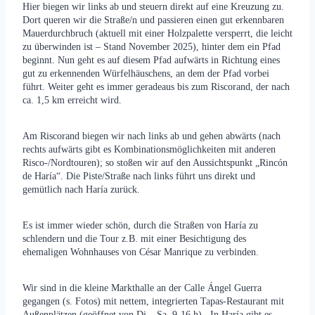
Hier biegen wir links ab und steuern direkt auf eine Kreuzung zu.
Dort queren wir die Straße/n und passieren einen gut erkennbaren
Mauerdurchbruch (aktuell mit einer Holzpalette versperrt, die leicht
zu überwinden ist – Stand November 2025), hinter dem ein Pfad
beginnt. Nun geht es auf diesem Pfad aufwärts in Richtung eines
gut zu erkennenden Würfelhäuschens, an dem der Pfad vorbei
führt. Weiter geht es immer geradeaus bis zum Riscorand, der nach
ca. 1,5 km erreicht wird.
Am Riscorand biegen wir nach links ab und gehen abwärts (nach
rechts aufwärts gibt es Kombinationsmöglichkeiten mit anderen
Risco-/Nordtouren); so stoßen wir auf den Aussichtspunkt „Rincón
de Haría“. Die Piste/Straße nach links führt uns direkt und
gemütlich nach Haría zurück.
Es ist immer wieder schön, durch die Straßen von Haría zu
schlendern und die Tour z.B. mit einer Besichtigung des
ehemaligen Wohnhauses von César Manrique zu verbinden.
Wir sind in die kleine Markthalle an der Calle Ángel Guerra
gegangen (s. Fotos) mit nettem, integrierten Tapas-Restaurant mit
Außenplätzen (geöffnet von Di – Sa, 9-16 h) . In Haría gibt es