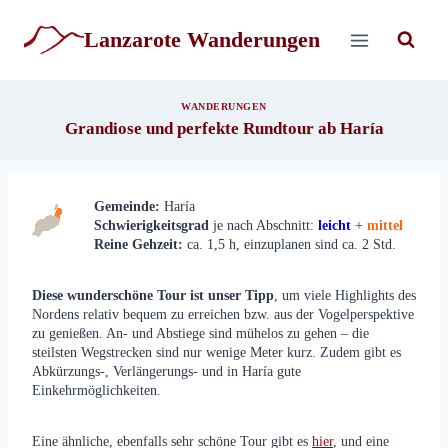
Zum
Inhalt
Lanzarote Wanderungen
springen
WANDERUNGEN
Grandiose und perfekte Rundtour ab Haría
Gemeinde:
Haría
Schwierigkeitsgrad
je nach Abschnitt:
leicht
+
mittel
Reine Gehzeit:
ca. 1,5 h, einzuplanen sind ca. 2 Std.
Diese wunderschöne Tour ist unser Tipp
, um viele Highlights des
Nordens relativ bequem zu erreichen bzw. aus der Vogelperspektive
zu genießen. An- und Abstiege sind mühelos zu gehen – die
steilsten Wegstrecken sind nur wenige Meter kurz. Zudem gibt es
Abkürzungs-, Verlängerungs- und in Haría gute
Einkehrmöglichkeiten.
Eine ähnliche, ebenfalls sehr schöne Tour gibt es
hier
, und eine